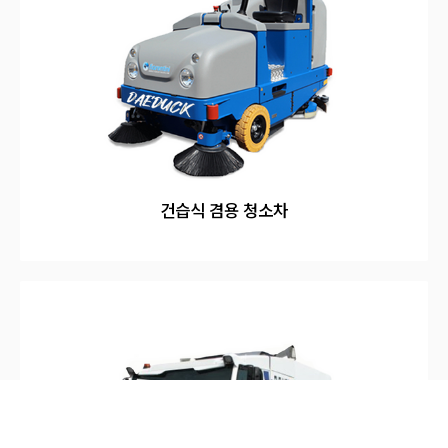
건습식 겸용 청소차